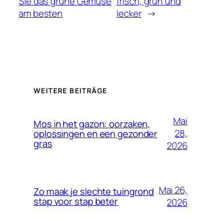
Sie das grüne Gemüse
frisch, grün und
am besten
lecker
→
WEITERE BEITRÄGE
Mai
Mos in het gazon: oorzaken,
28,
oplossingen en een gezonder
gras
2026
Mai 26,
Zo maak je slechte tuingrond
stap voor stap beter
2026