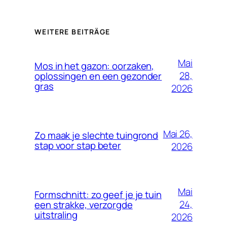
WEITERE BEITRÄGE
Mai
Mos in het gazon: oorzaken,
28,
oplossingen en een gezonder
gras
2026
Mai 26,
Zo maak je slechte tuingrond
stap voor stap beter
2026
Mai
Formschnitt: zo geef je je tuin
24,
een strakke, verzorgde
uitstraling
2026